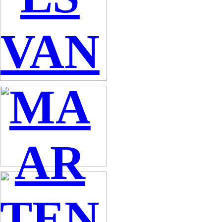
VAN
MA
AR
TEN