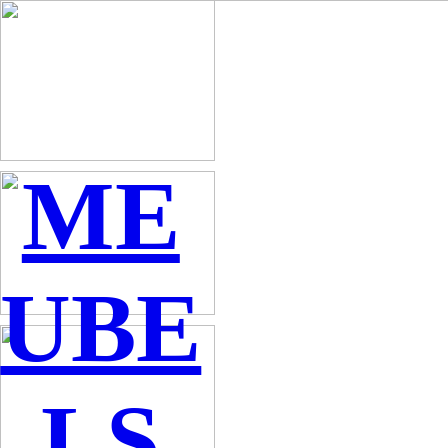
ME
UBE
LS