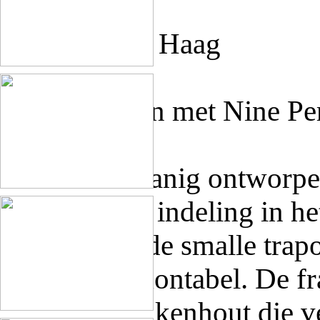
Locatie: Den Haag
Project samen met Nine Pe
Een kast zodanig ontworpen
een flexibele indeling in he
geheel door de smalle trap
volledig demontabel. De fr
gerecycled eikenhout die v