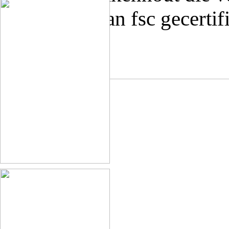
is gemaakt van fsc gecerti
hardwax.